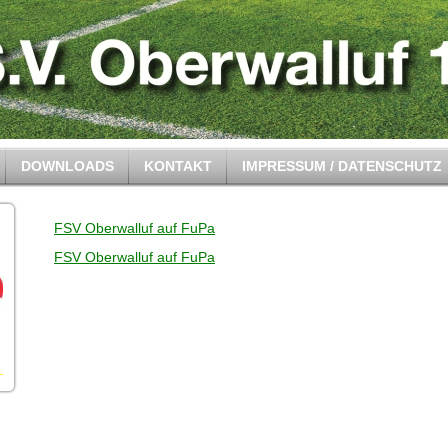
DOWNLOADS
KONTAKT
IMPRESSUM / DATENSCHUTZ
FSV Oberwalluf auf FuPa
FSV Oberwalluf auf FuPa