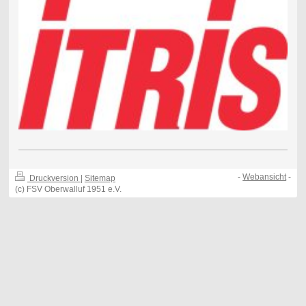
-
Webansicht
-
Druckversion
|
Sitemap
(c) FSV Oberwalluf 1951 e.V.