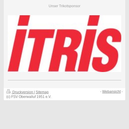
Unser Trikotsponsor
-
Webansicht
-
Druckversion
|
Sitemap
(c) FSV Oberwalluf 1951 e.V.